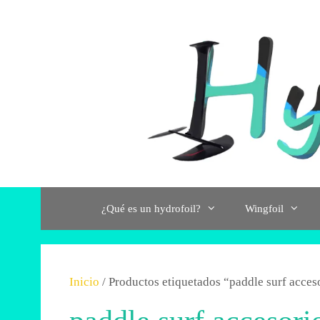
Saltar
al
contenido
¿Qué es un hydrofoil?
Wingfoil
Inicio
/ Productos etiquetados “paddle surf acces