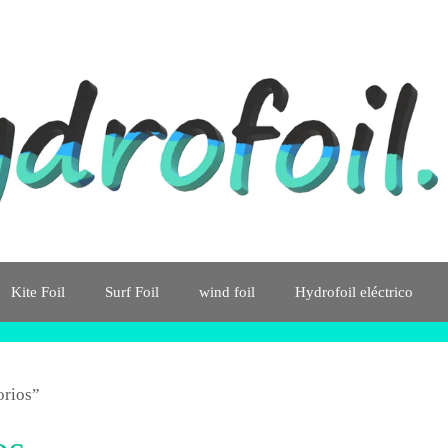
Kite Foil
Surf Foil
wind foil
Hydrofoil eléctrico
orios”