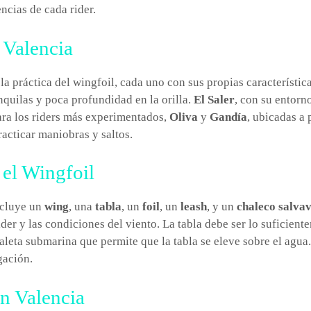
ncias de cada rider.
 Valencia
la práctica del wingfoil, cada uno con sus propias característic
nquilas y poca profundidad en la orilla.
El Saler
, con su entorn
Para los riders más experimentados,
Oliva
y
Gandía
, ubicadas a 
racticar maniobras y saltos.
el Wingfoil
ncluye un
wing
, una
tabla
, un
foil
, un
leash
, y un
chaleco salva
der y las condiciones del viento. La tabla debe ser lo suficien
 aleta submarina que permite que la tabla se eleve sobre el agua.
gación.
en Valencia