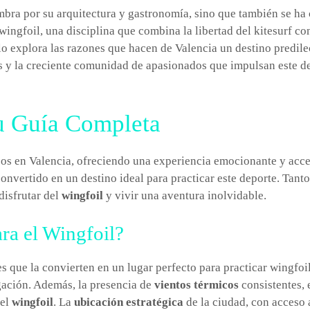
umbra por su arquitectura y gastronomía, sino que también se ha
 wingfoil, una disciplina que combina la libertad del kitesurf co
ulo explora las razones que hacen de Valencia un destino predile
es y la creciente comunidad de apasionados que impulsan este d
Tu Guía Completa
os en Valencia, ofreciendo una experiencia emocionante y acces
 convertido en un destino ideal para practicar este deporte. Tant
disfrutar del
wingfoil
y vivir una aventura inolvidable.
ra el Wingfoil?
 que la convierten en un lugar perfecto para practicar wingfoi
gación. Además, la presencia de
vientos térmicos
consistentes, 
 el
wingfoil
. La
ubicación estratégica
de la ciudad, con acceso 