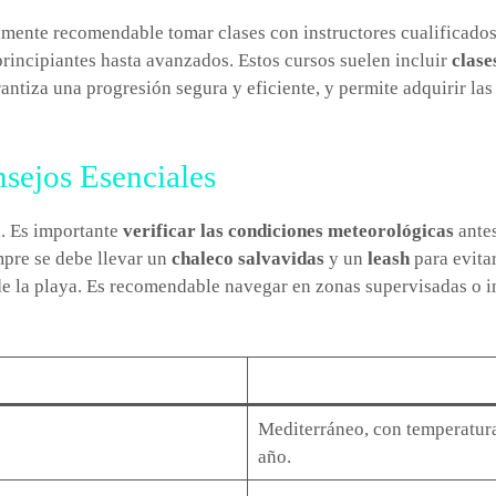
ltamente recomendable tomar clases con instructores cualificados
principiantes hasta avanzados. Estos cursos suelen incluir
clase
ntiza una progresión segura y eficiente, y permite adquirir la
nsejos Esenciales
l. Es importante
verificar las condiciones meteorológicas
antes
mpre se debe llevar un
chaleco salvavidas
y un
leash
para evitar
de la playa. Es recomendable navegar en zonas supervisadas o i
Mediterráneo, con temperatura
año.