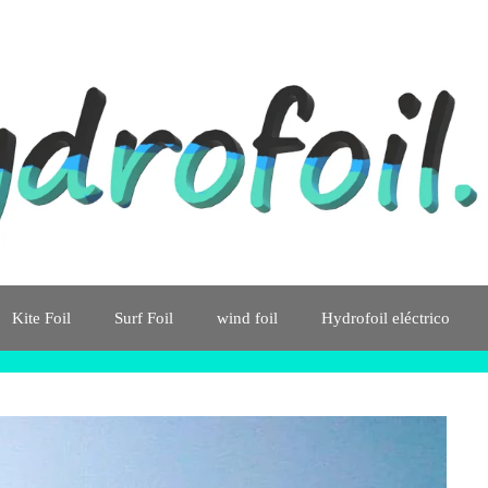
Kite Foil
Surf Foil
wind foil
Hydrofoil eléctrico