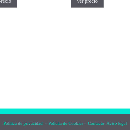
precio
Ver precio
Politica de privacidad
–
Policita de Cookies
–
Contacto-
Aviso legal