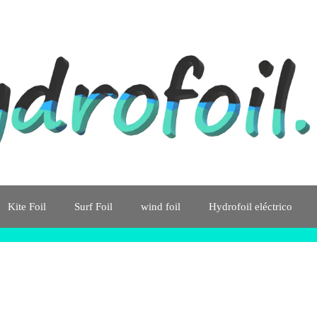
Kite Foil
Surf Foil
wind foil
Hydrofoil eléctrico