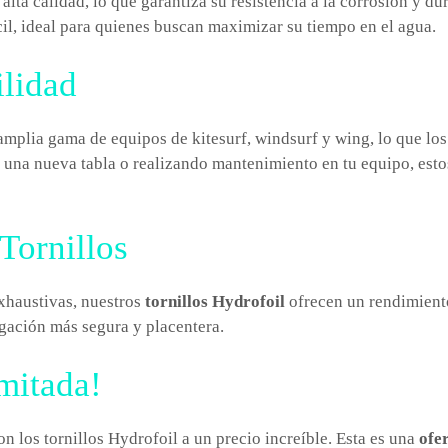
 alta calidad, lo que garantiza su resistencia a la corrosión y 
cil, ideal para quienes buscan maximizar su tiempo en el agua.
ilidad
mplia gama de equipos de kitesurf, windsurf y wing, lo que los
 una nueva tabla o realizando mantenimiento en tu equipo, esto
Tornillos
xhaustivas, nuestros
tornillos Hydrofoil
ofrecen un rendimient
egación más segura y placentera.
mitada!
n los tornillos Hydrofoil a un precio increíble. Esta es una
ofe