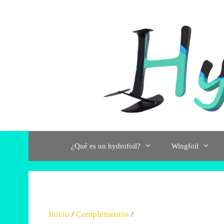
Saltar
al
contenido
¿Qué es un hydrofoil?
Wingfoil
Inicio
/
Complementos
/