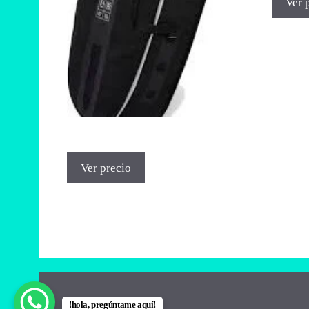
Ver 
Ver precio
!hola, pregúntame aquí!