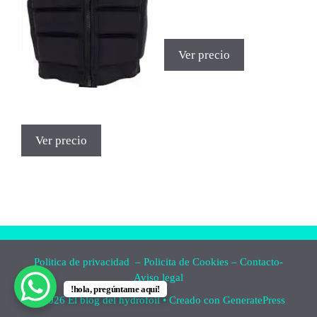
Ver precio
Ver precio
Politica de privacidad
–
Policita de Cookies
–
Contacto-
Aviso legal
!hola, pregúntame aquí!
© 2026 El blog del hydrofoil
• Creado con
GeneratePress