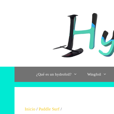
Saltar
al
contenido
¿Qué es un hydrofoil?
Wingfoil
Inicio
/
Paddle Surf
/