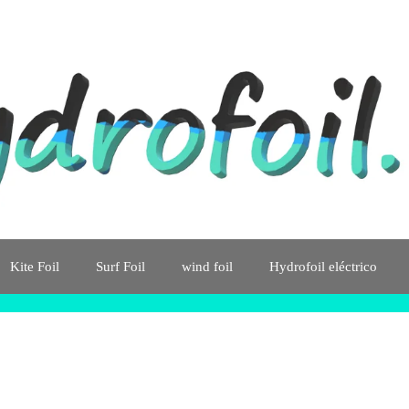
Kite Foil
Surf Foil
wind foil
Hydrofoil eléctrico