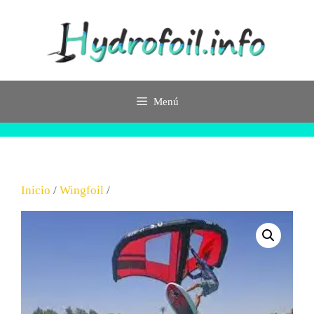
Saltar
al
contenido
Menú
Inicio
/
Wingfoil
/