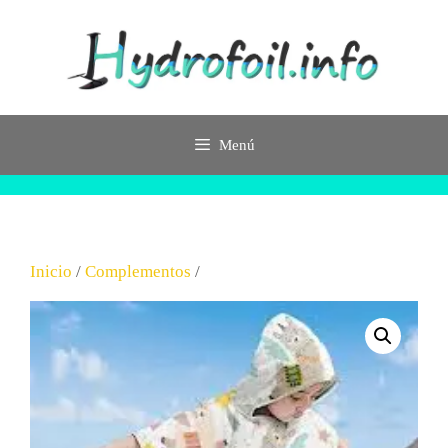
Saltar
al
contenido
Menú
Inicio
/
Complementos
/